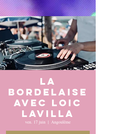
LA
BORDELAISE
avec Loic
Lavilla
ven. 17 juin
  |  
Angoulême