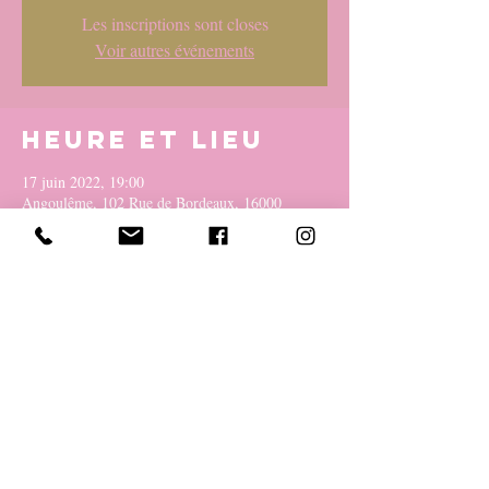
Les inscriptions sont closes
Voir autres événements
Heure et lieu
17 juin 2022, 19:00
Angoulême, 102 Rue de Bordeaux, 16000
Angoulême, France
Partager cet
événement