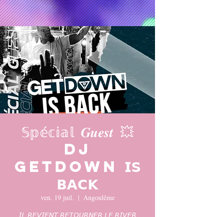
𝕊𝕡𝕖́𝕔𝕚𝕒𝕝 𝑮𝒖𝒆𝒔𝒕 💥
DJ
GETDOWN 𝗜𝗦
𝗕𝗔𝗖𝗞
ven. 19 juil.
  |  
Angoulême
𝘐𝘓 𝘙𝘌𝘝𝘐𝘌𝘕𝘛 𝘙𝘌𝘛𝘖𝘜𝘙𝘕𝘌𝘙 𝘓𝘌 𝘙𝘐𝘝𝘌𝘙